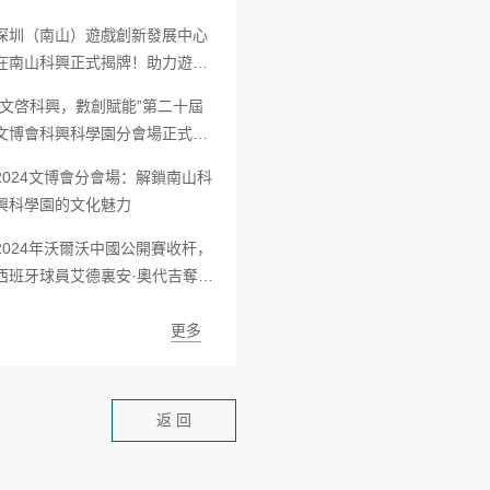
讨會
深圳（南山）遊戲創新發展中心
在南山科興正式揭牌！助力遊戲
産業高質量發展
“文啓科興，數創賦能”第二十屆
文博會科興科學園分會場正式開
幕
2024文博會分會場：解鎖南山科
興科學園的文化魅力
2024年沃爾沃中國公開賽收杆，
西班牙球員艾德裏安·奧代吉奪
冠，吳阿順榮膺“榮高棠獎”
更多
返 回