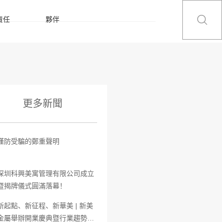
責任
夥伴
更多新聞
謹防受騙的鄭重聲明
深圳科興美寓管理有限公司成立
暨揭牌儀式圓滿落幕！
新起點、新征程、新華美 | 新美
金屬舉辦開業慶典暨行業趨勢研