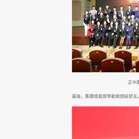
正中
最後，集團總裁鄧學勤做總結發言