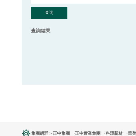
查詢結果
集團網群 >
正中集團 ·
正中置業集團 ·
科澤新材 ·
華美