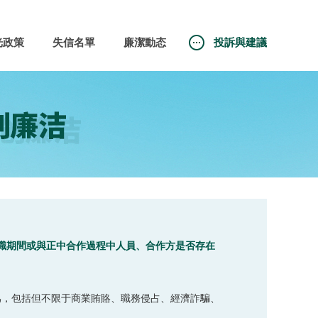
光政策
失信名單
廉潔動态
投訴與建議
職期間或與正中合作過程中人員、合作方是否存在
。
爲，包括但不限于商業賄賂、職務侵占、經濟詐騙、