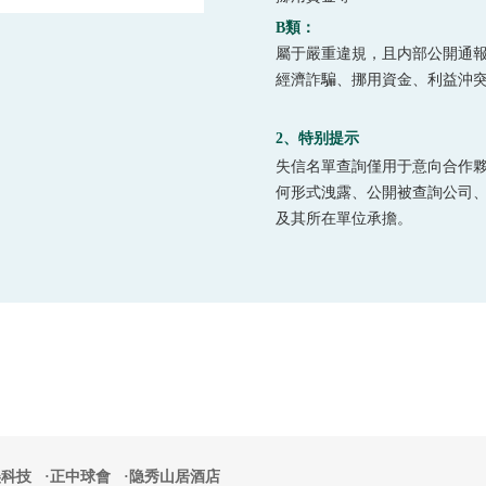
B類：
屬于嚴重違規，且内部公開通
經濟詐騙、挪用資金、利益沖
2、特别提示
失信名單查詢僅用于意向合作
何形式洩露、公開被查詢公司
及其所在單位承擔。
科技 ·
正中球會 ·
隐秀山居酒店