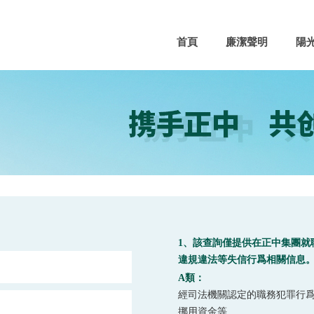
首頁
廉潔聲明
陽
1、該查詢僅提供在正中集團就
違規違法等失信行爲相關信息
A類：
經司法機關認定的職務犯罪行
挪用資金等