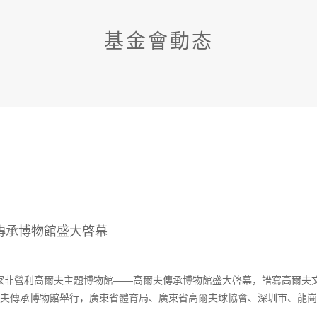
基金會動态
傳承博物館盛大啓幕
國首家非營利高爾夫主題博物館——高爾夫傳承博物館盛大啓幕，譜寫高爾
夫傳承博物館舉行，廣東省體育局、廣東省高爾夫球協會、深圳市、龍崗
賽相關領導出席活動，...