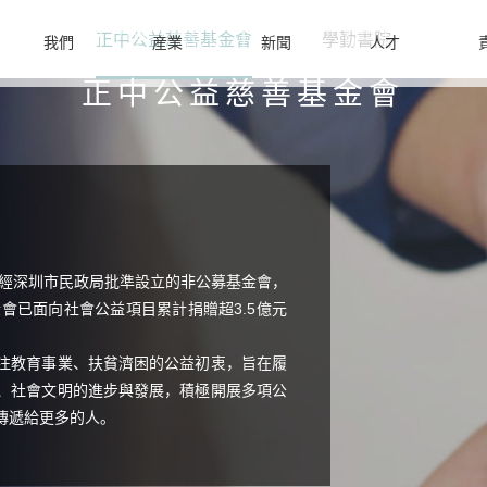
正中公益慈善基金會
學勤書院
我們
産業
新聞
人才
正中公益慈善基金會
是經深圳市民政局批準設立的非公募基金會，
金會已面向社會公益項目累計捐贈超3.5億元
注教育事業、扶貧濟困的公益初衷，旨在履
、社會文明的進步與發展，積極開展多項公
傳遞給更多的人。