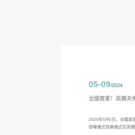
05-09
/2024
全國首家！高爾夫
2024年5月5日，全
啓幕儀式啓幕儀式在高爾
界巡回賽及沃爾沃中國公開